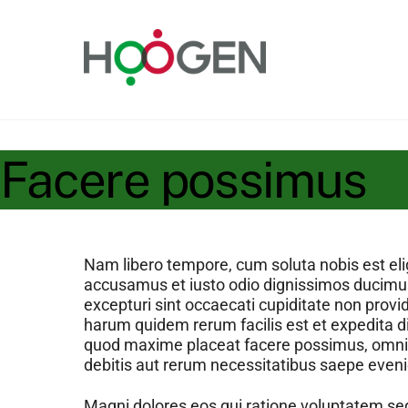
Skip
to
content
Facere possimus
Nam libero tempore, cum soluta nobis est el
accusamus et iusto odio dignissimos ducimus 
excepturi sint occaecati cupiditate non provid
harum quidem rerum facilis est et expedita d
quod maxime placeat facere possimus, omnis
debitis aut rerum necessitatibus saepe evenie
Magni dolores eos qui ratione voluptatem seq