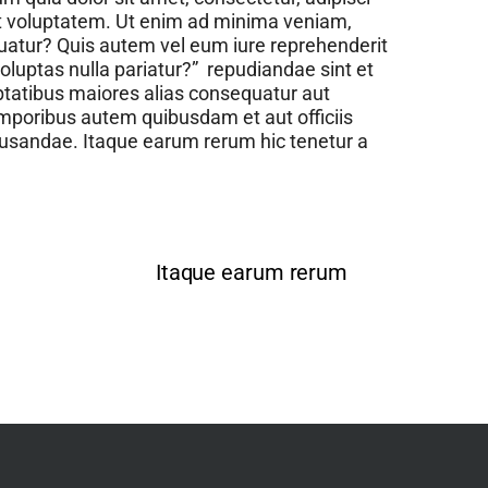
t voluptatem. Ut enim ad minima veniam,
quatur? Quis autem vel eum iure reprehenderit
oluptas nulla pariatur?” repudiandae sint et
ptatibus maiores alias consequatur aut
mporibus autem quibusdam et aut officiis
ecusandae. Itaque earum rerum hic tenetur a
Itaque earum rerum