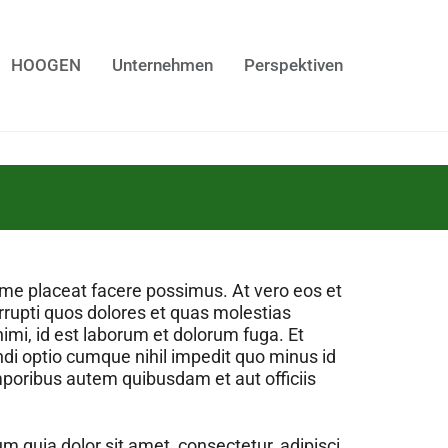
HOOGEN
Unternehmen
Perspektiven
ime placeat facere possimus. At vero eos et
rrupti quos dolores et quas molestias
animi, id est laborum et dolorum fuga. Et
ndi optio cumque nihil impedit quo minus id
oribus autem quibusdam et aut officiis
 quia dolor sit amet, consectetur, adipisci