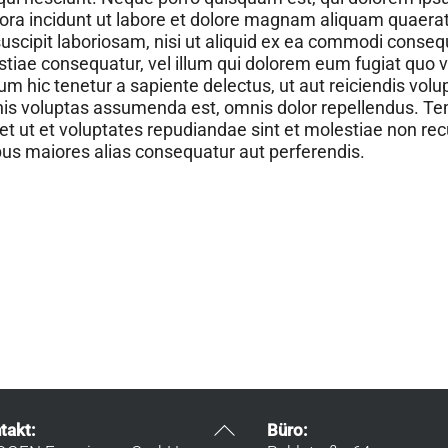
ora incidunt ut labore et dolore magnam aliquam quaera
uscipit laboriosam, nisi ut aliquid ex ea commodi conse
estiae consequatur, vel illum qui dolorem eum fugiat quo v
 hic tenetur a sapiente delectus, ut aut reiciendis volu
mnis voluptas assumenda est, omnis dolor repellendus. Te
et ut et voluptates repudiandae sint et molestiae non r
ibus maiores alias consequatur aut perferendis.
Back
takt:
Büro:
To