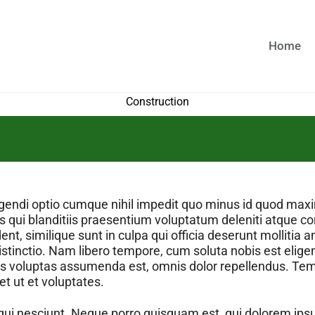
Home
Construction
igendi optio cumque nihil impedit quo minus id quod max
qui blanditiis praesentium voluptatum deleniti atque co
ent, similique sunt in culpa qui officia deserunt mollitia 
istinctio. Nam libero tempore, cum soluta nobis est elige
 voluptas assumenda est, omnis dolor repellendus. Temp
t ut et voluptates.
ui nesciunt. Neque porro quisquam est, qui dolorem ipsum