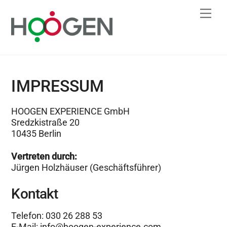
Skip
Me
to
content
IMPRESSUM
HOOGEN EXPERIENCE GmbH
Sredzkistraße 20
10435 Berlin
Vertreten durch:
Jürgen Holzhäuser (Geschäftsführer)
Kontakt
Telefon: 030 26 288 53
E-Mail: info@hoogen-experience.com